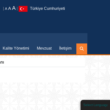
A
A
|
|
Türkiye Cumhuriyeti
A
Kalite Yönetimi
Mevzuat
İletişim
nı
Select Language