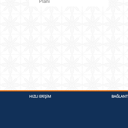
Planı
HIZLI ERIŞIM
BAĞLANT