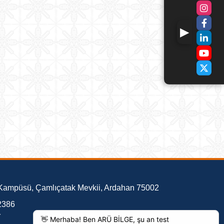
 Kampüsü, Çamlıçatak Mevkii, Ardahan 75002
2386
r