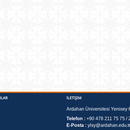
ILAR
İLETIŞIM
Ardahan Üniversitesi Yenisey
Telefon :
+90 478 211 75 75 / 
E-Posta :
ylsy@ardahan.edu.t