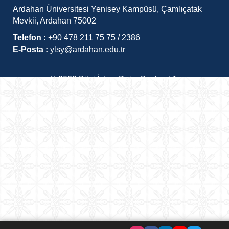
Ardahan Üniversitesi Yenisey Kampüsü, Çamlıçatak
Mevkii, Ardahan 75002
Telefon :
+90 478 211 75 75 / 2386
E-Posta :
ylsy@ardahan.edu.tr
©
2026
Bilgi İşlem Daire Başkanlığı